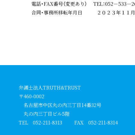
電話・FAX番号（変更あり） TEL：052－533－2666
合同・事務所移転年月日 ２０２３年１１月２
弁護士法人TRUTH&TRUST
〒460-0002
名古屋市中区丸の内三丁目14番32号
丸の内三丁目ビル5階
TEL 052-211-8313
FAX 052-211-8314