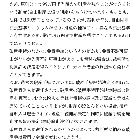
ため、原則として99万円相当額まで財産を残すことができると
いう制度（自由財産拡張の制度）をもうけています。もっとも、
法律では99万円となっているのですが、裁判所毎に、自由財産
拡張基準というものがあり、財産の種類ごとに異なる拡張基準
が存在するため、常に99万円まで財産を残すことができるわけ
ではありません。
破産手続のなかに、免責手続というものがあり、免責不許可事
由がないか免責不許可事由があっても軽微な場合は、裁判所の
免責許可決定を得ることにより、残った借金の負担から免れる
ことができます。
なお、通常の破産手続においては、破産手続開始決定と同時に、
破産管財人が選任されて、破産者の破産手続開始決定時点の財
産を管理し、お金に換える手続や債権の調査及び配当の手続を
進めていくことになりますが、財産がほとんどない場合、破産
管財人は選任されず、破産手続開始決定と同時に破産手続を廃
止する旨の決定（同時廃止決定）がなされます。
破産管財人が選任されるかどうかによって、裁判所に納める破
産手続費用の金額が変わってきます。