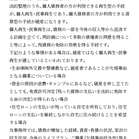
法的整理のうち、個人債務者の方が利用できる再生型の手続
が、個人再生・民事再生であり、個人債務者の方が利用できる清
算型の手続が破産になります。
個人再生・民事再生は、債務の一部を今後の収入等から返済す
る計画を立てて、同計画について多数の債権者の同意を得るこ
と等によって、残債務の免除の効果を得る手続です。
下記のような事情がある場合は、破産ではなく個人再生・民事
再生が適しているといわれております。
・生命保険外交員や警備員など、破産者であることが欠格事由
となる職業についている場合
・借金の原因が浪費・ギャンブルにあるなど、破産を申し立てた
としても、免責許可決定（残った債務の支払いを法的に免除す
る旨の決定）が得られない場合
・住宅ローンの支払いが残っている自宅を所有しており、住宅
ローンの支払いを継続しながら自宅に住み続けることを希望
する場合
当事務所では、債務が増加した経緯、資産・負債の状況、家計の
収支状況、今後のライフプラン、ご職業（欠格事由該当性）等を